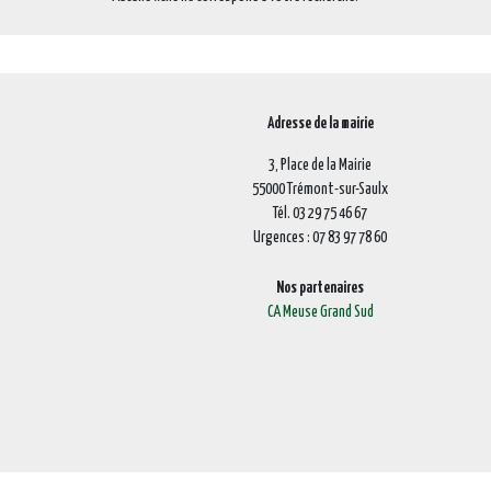
Adresse de la mairie
3, Place de la Mairie
55000 Trémont-sur-Saulx
Tél. 03 29 75 46 67
Urgences : 07 83 97 78 60
Nos partenaires
CA Meuse Grand Sud