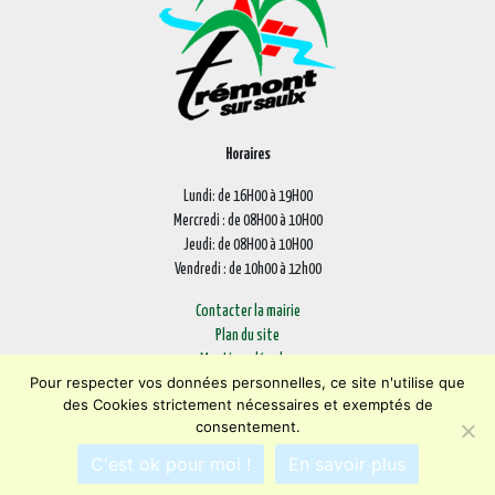
Horaires
Lundi: de 16H00 à 19H00
Mercredi : de 08H00 à 10H00
Jeudi: de 08H00 à 10H00
Vendredi : de 10h00 à 12h00
Contacter la mairie
Plan du site
Mentions légales
Pour respecter vos données personnelles, ce site n'utilise que
Confidentialité
des Cookies strictement nécessaires et exemptés de
Accessibilité (en cours)
consentement.
Encore un site
Commu'net !
C'est ok pour moi !
En savoir plus