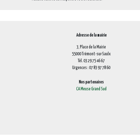
Adresse de la mairie
3, Place de la Mairie
55000 Trémont-sur-Saulx
Tél. 03 29 75 46 67
Urgences : 07 83 97 78 60
Nos partenaires
CA Meuse Grand Sud