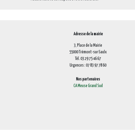
Adresse de la mairie
3, Place de la Mairie
55000 Trémont-sur-Saulx
Tél. 03 29 75 46 67
Urgences : 07 83 97 78 60
Nos partenaires
CA Meuse Grand Sud