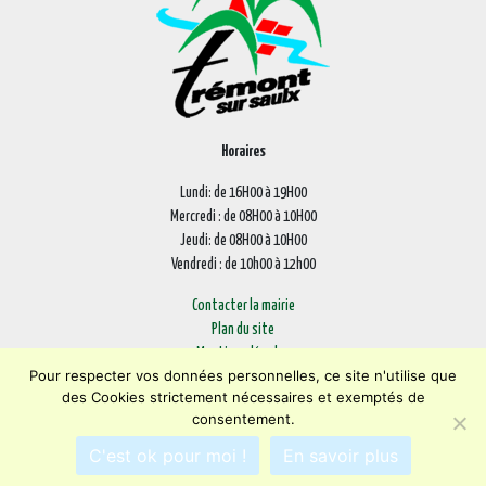
Horaires
Lundi: de 16H00 à 19H00
Mercredi : de 08H00 à 10H00
Jeudi: de 08H00 à 10H00
Vendredi : de 10h00 à 12h00
Contacter la mairie
Plan du site
Mentions légales
Pour respecter vos données personnelles, ce site n'utilise que
Confidentialité
des Cookies strictement nécessaires et exemptés de
Accessibilité (en cours)
consentement.
Encore un site
Commu'net !
C'est ok pour moi !
En savoir plus